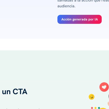
llamadas a la acción que rea
audiencia.
Acción generada por IA
e un CTA