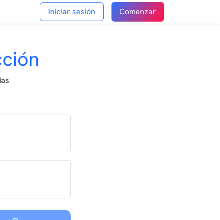
Iniciar sesión
Comenzar
cción
das