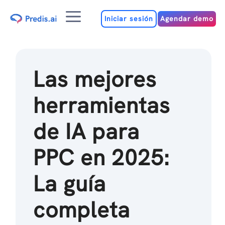
Ir
Menú
al
Iniciar sesión
Agendar demo
contenido
Las mejores
herramientas
de IA para
PPC en 2025:
La guía
completa