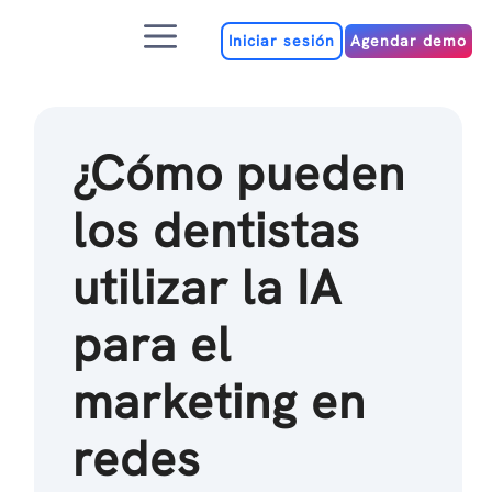
Ir
Menú
al
Iniciar sesión
Agendar demo
contenido
¿Cómo pueden
los dentistas
utilizar la IA
para el
marketing en
redes