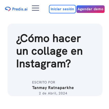
Ir
Menú
al
Iniciar sesión
Agendar demo
contenido
¿Cómo hacer
un collage en
Instagram?
ESCRITO POR
Tanmay Ratnaparkhe
2 de Abril, 2024