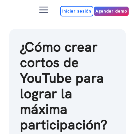
Ir
Menú
al
Iniciar sesión
Agendar demo
contenido
¿Cómo crear
cortos de
YouTube para
lograr la
máxima
participación?