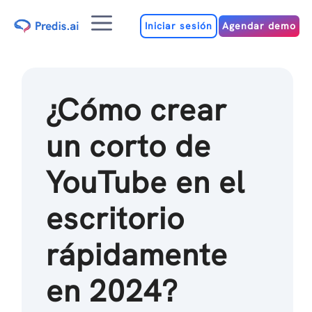
Ir
Menú
al
Iniciar sesión
Agendar demo
contenido
¿Cómo crear
un corto de
YouTube en el
escritorio
rápidamente
en 2024?