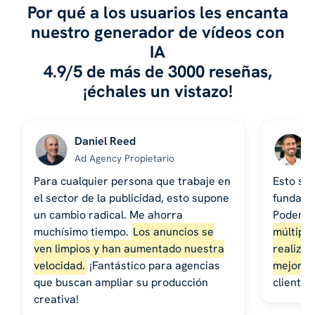
Por qué a los usuarios les encanta
nuestro generador de vídeos con
IA
4.9/5 de más de 3000 reseñas,
¡échales un vistazo!
Daniel Reed
Ad Agency Propietario
Para cualquier persona que trabaje en
Esto se 
el sector de la publicidad, esto supone
fundame
un cambio radical. Me ahorra
Podemo
muchísimo tiempo.
Los anuncios se
múltiple
ven limpios y han aumentado nuestra
realiza 
velocidad.
¡Fantástico para agencias
mejores
que buscan ampliar su producción
cliente
creativa!