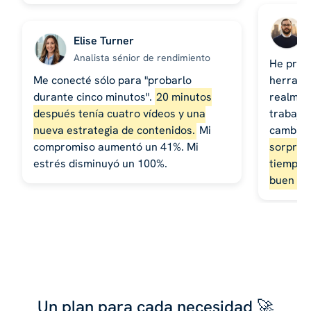
Elise Turner
Analista sénior de rendimiento
He prob
Me conecté sólo para "probarlo
herrami
durante cinco minutos".
20 minutos
realment
después tenía cuatro vídeos y una
trabajo 
nueva estrategia de contenidos.
Mi
cambiar
compromiso aumentó un 41%. Mi
sorpren
estrés disminuyó un 100%.
tiempo d
buen se
Un plan para cada necesidad 🚀