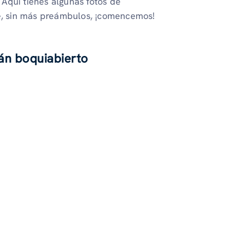
Aquí tienes algunas fotos de
ue, sin más preámbulos, ¡comencemos!
rán boquiabierto