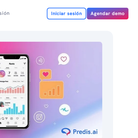
esión
Iniciar sesión
Agendar demo