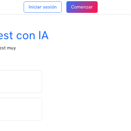
Iniciar sesión
Comenzar
est con IA
rest muy