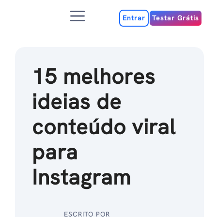
Ir
Menu
para
Entrar
Testar Grátis
o
conteúdo
15 melhores
ideias de
conteúdo viral
para
Instagram
ESCRITO POR