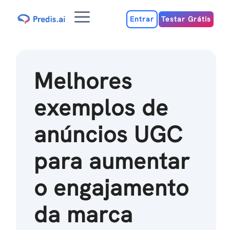
Ir
Menu
para
Entrar
Testar Grátis
o
conteúdo
Melhores
exemplos de
anúncios UGC
para aumentar
o engajamento
da marca