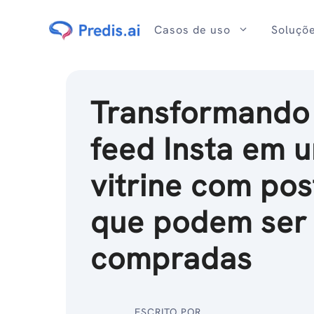
Ir
para
Casos de uso
Soluçõ
o
conteúdo
Transformando
feed Insta em 
vitrine com po
que podem ser
compradas
ESCRITO POR