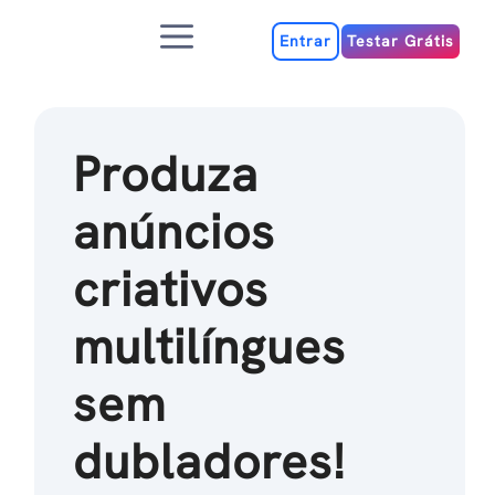
Ir
Menu
para
Entrar
Testar Grátis
o
conteúdo
Produza
anúncios
criativos
multilíngues
sem
dubladores!