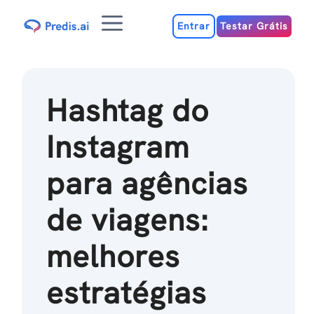
Ir
Menu
para
Entrar
Testar Grátis
o
conteúdo
Hashtag do
Instagram
para agências
de viagens:
melhores
estratégias