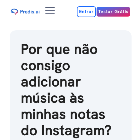
Ir
Menu
para
Entrar
Testar Grátis
o
conteúdo
Por que não
consigo
adicionar
música às
minhas notas
do Instagram?