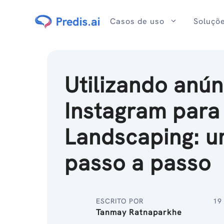
Ir
para
Casos de uso
Soluçõ
o
conteúdo
Utilizando anún
Instagram para
Landscaping: u
passo a passo
ESCRITO POR
19
Tanmay Ratnaparkhe