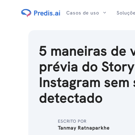
Ir
para
Casos de uso
Soluçõ
o
conteúdo
5 maneiras de 
prévia do Story
Instagram sem 
detectado
ESCRITO POR
Tanmay Ratnaparkhe