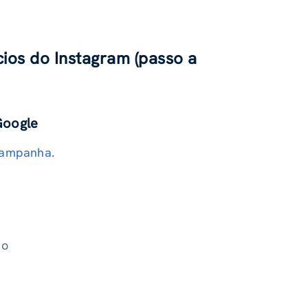
os do Instagram (passo a
Google
campanha
.
no