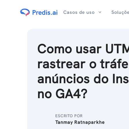
Ir
para
Casos de uso
Soluçõ
o
conteúdo
Como usar UTM
rastrear o tráf
anúncios do In
no GA4?
ESCRITO POR
Tanmay Ratnaparkhe