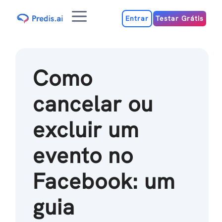
Ir
Menu
para
Entrar
Testar Grátis
o
conteúdo
Como
cancelar ou
excluir um
evento no
Facebook: um
guia