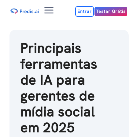
Ir
Menu
para
Entrar
Testar Grátis
o
conteúdo
Principais
ferramentas
de IA para
gerentes de
mídia social
em 2025