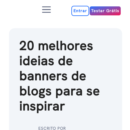
Ir
Menu
para
Entrar
Testar Grátis
o
conteúdo
20 melhores
ideias de
banners de
blogs para se
inspirar
ESCRITO POR