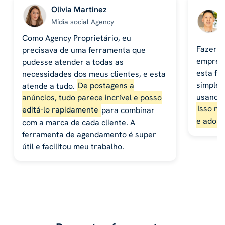
Olivia Martinez
Mídia social Agency
Como Agency Proprietário, eu
Fazer p
precisava de uma ferramenta que
empresa
pudesse atender a todas as
esta fe
necessidades dos meus clientes, e esta
simples
atende a tudo.
De postagens a
usando 
anúncios, tudo parece incrível e posso
Isso me
editá-lo rapidamente
para combinar
e adoro
com a marca de cada cliente. A
ferramenta de agendamento é super
útil e facilitou meu trabalho.