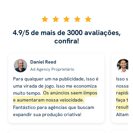
4.9/5 de mais de 3000 avaliações,
confira!
Daniel Reed
Ad Agency Proprietário
Para qualquer um na publicidade, isso é
Isso se
uma virada de jogo. Isso me economiza
nossa 
muito tempo.
Os anúncios saem limpos
rapidam
e aumentaram nossa velocidade.
faça te
Fantástico para agências que buscam
resulta
expandir sua produção criativa!
Altame