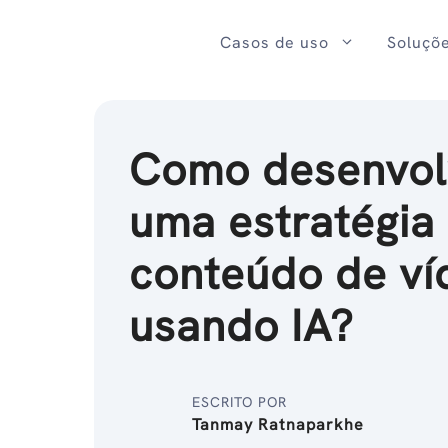
Ir
para
Casos de uso
Soluçõ
o
conteúdo
Como desenvol
uma estratégia
conteúdo de ví
usando IA?
ESCRITO POR
Tanmay Ratnaparkhe