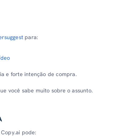
ersuggest
para:
ídeo
a e forte intenção de compra.
ue você sabe muito sobre o assunto.
A
u Copy.ai pode: