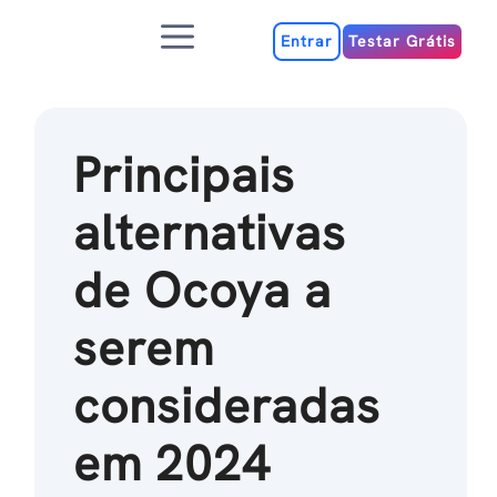
Ir
Menu
para
Entrar
Testar Grátis
o
conteúdo
Principais
alternativas
de Ocoya a
serem
consideradas
em 2024