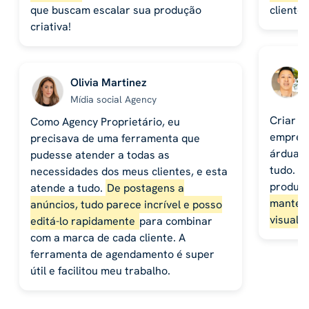
que buscam escalar sua produção
cliente
criativa!
Olivia Martinez
Mídia social Agency
Criar p
Como Agency Proprietário, eu
empresa
precisava de uma ferramenta que
árdua, 
pudesse atender a todas as
tudo. O
necessidades dos meus clientes, e esta
produto
atende a tudo.
De postagens a
manter 
anúncios, tudo parece incrível e posso
visuali
editá-lo rapidamente
para combinar
com a marca de cada cliente. A
ferramenta de agendamento é super
útil e facilitou meu trabalho.