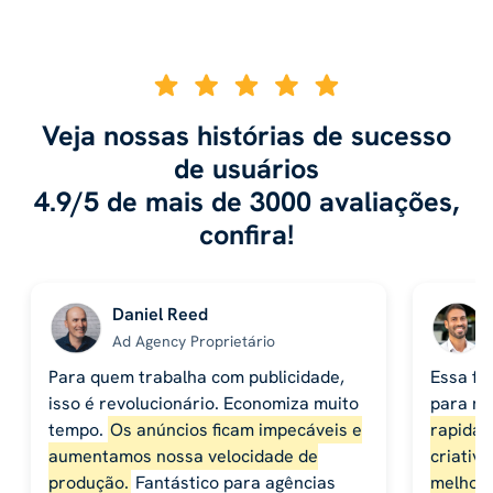
Veja nossas histórias de sucesso
de usuários
4.9/5 de mais de 3000 avaliações,
confira!
Daniel Reed
Ad Agency Proprietário
Para quem trabalha com publicidade,
Essa fe
isso é revolucionário. Economiza muito
para no
tempo.
Os anúncios ficam impecáveis ​​e
rapidam
aumentamos nossa velocidade de
criativo
produção.
Fantástico para agências
melhore