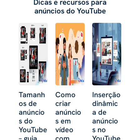
Dicas e recursos para
anúncios do YouTube
Tamanh
Como
Inserção
os de
criar
dinâmic
anúncio
anúncio
a de
s do
s em
anúncio
YouTube
vídeo
s no
– guia
com
YouTube