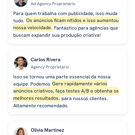
Ad Agency Proprietário
Para quem trabalha com publicidade, isso muda
tudo.
Os anúncios ficam nítidos e isso aumentou
nossa velocidade.
Fantástico para agências que
buscam expandir sua produção criativa!
Carlos Rivera
Agency Proprietário
Isso se tornou uma parte essencial da nossa
equipe. Podemos
Gere rapidamente vários
anúncios criativos, faça testes A/B e obtenha os
melhores resultados.
para nossos clientes.
Altamente recomendado.
Olivia Martinez