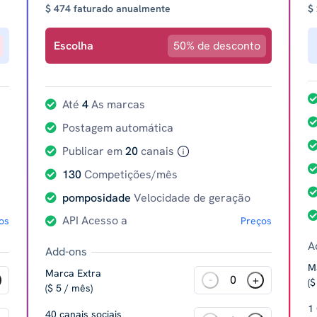
$ 474 faturado anualmente
$
Escolha
50% de desconto
Até
4
As marcas
Postagem automática
Publicar em
20
canais
130
Competições/mês
pomposidade
Velocidade de geração
API Acesso a
os
Preços
A
Add-ons
M
Marca Extra
-
+
($
($ 5 / mês)
1
40 canais sociais