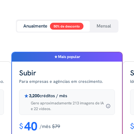
Anualmente
Mensal
50% de desconto
Mais popular
Subir
S
o.
Para empresas e agências em crescimento.
I
3,200
créditos / mês
Gere aproximadamente 213 imagens de IA
e 22 vídeos.
40
$
$
/mês
$79