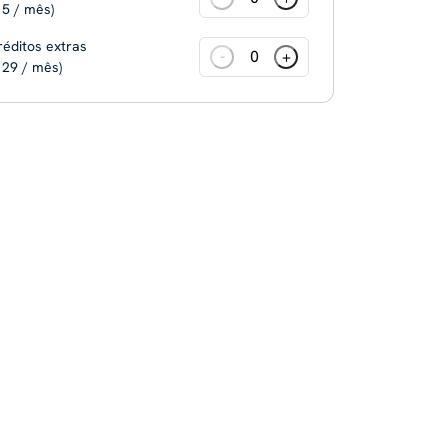
 5 / mês)
réditos extras
-
+
 29 / mês)