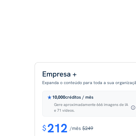
Empresa +
Expanda o conteúdo para toda a sua organizaçã
10,000
créditos / mês
Gere aproximadamente 666 imagens de IA
e 71 vídeos.
212
$
/mês
$249