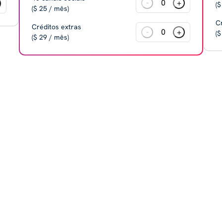
-
+
($
($ 25 / mês)
C
Créditos extras
-
+
($
($ 29 / mês)