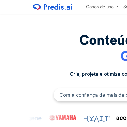
Casos de uso
S
Conteú
G
Crie, projete e otimize c
Com a confiança de mais de 6