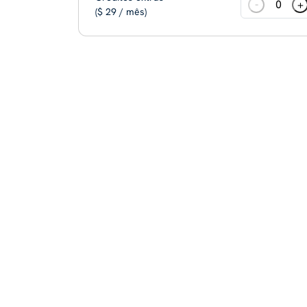
-
+
($ 29 / mês)