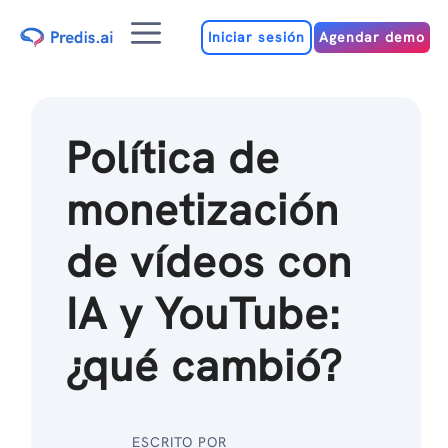
Ir
Menú
al
Iniciar sesión
Agendar demo
contenido
Política de
monetización
de vídeos con
IA y YouTube:
¿qué cambió?
ESCRITO POR