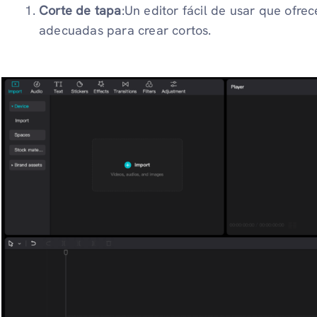
Corte de tapa
:Un editor fácil de usar que ofre
adecuadas para crear cortos.