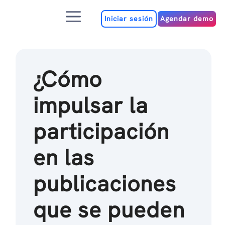
Ir
Menú
al
Iniciar sesión
Agendar demo
contenido
¿Cómo
impulsar la
participación
en las
publicaciones
que se pueden