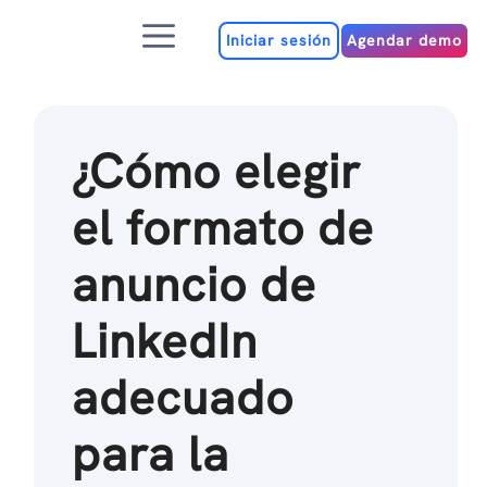
Ir
Menú
al
Iniciar sesión
Agendar demo
contenido
¿Cómo elegir
el formato de
anuncio de
LinkedIn
adecuado
para la