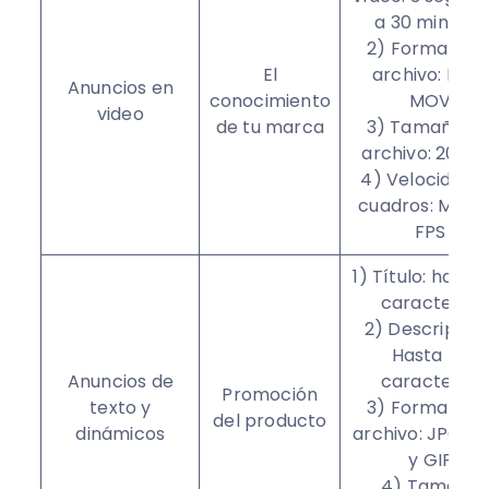
a 30 minutos
2) Formato d
El
archivo: MP4,
Anuncios en
conocimiento
MOV
video
de tu marca
3) Tamaño de
archivo: 200 
4) Velocidad 
cuadros: Máx. 
FPS
1) Título: hasta
caracteres
2) Descripción
Hasta 75
Anuncios de
caracteres
Promoción
texto y
3) Formato d
del producto
dinámicos
archivo: JPG, 
y GIF
4) Tamaño