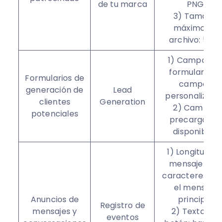
de tu marca
PNG
3) Tamaño
máximo de
archivo: 5 MB
1) Campos d
formulario: 12
Formularios de
campos
generación de
Lead
personalizado
clientes
Generation
2) Campos
potenciales
precargados
disponibles
1) Longitud de
mensaje: 500
caracteres pa
el mensaje
Anuncios de
principal
Registro de
mensajes y
2) Texto del
eventos