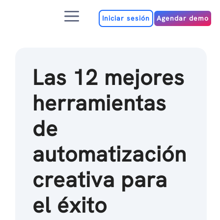
Ir
Menú
al
Iniciar sesión
Agendar demo
contenido
Las 12 mejores
herramientas
de
automatización
creativa para
el éxito