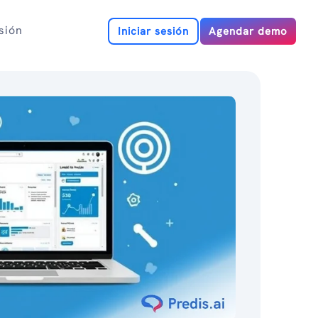
esión
Iniciar sesión
Agendar demo