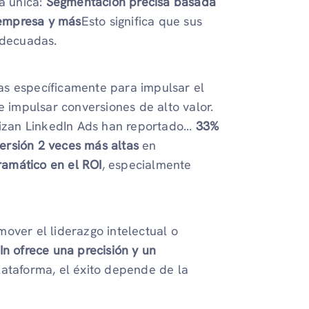
ja única:
Segmentación precisa basada
a empresa y más
Esto significa que sus
adecuadas.
as específicamente para impulsar el
e impulsar conversiones de alto valor.
lizan LinkedIn Ads han reportado...
33%
ersión 2 veces más altas
en
amático en el ROI
, especialmente
over el liderazgo intelectual o
In ofrece una precisión y un
ataforma, el éxito depende de la