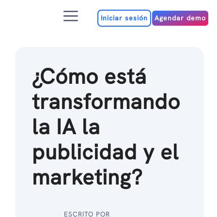
Ir
Menú
al
Iniciar sesión
Agendar demo
contenido
¿Cómo está
transformando
la IA la
publicidad y el
marketing?
ESCRITO POR