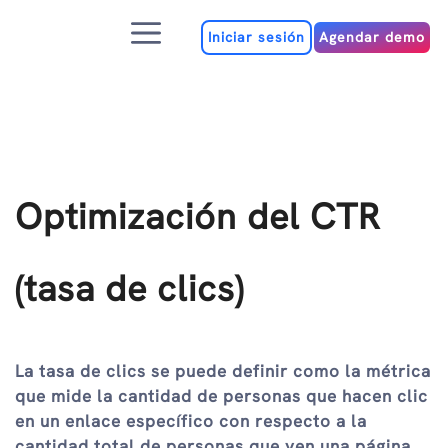
Ir
Menú
al
Iniciar sesión
Agendar demo
contenido
Optimización del CTR
(tasa de clics)
La tasa de clics se puede definir como la métrica
que mide la cantidad de personas que hacen clic
en un enlace específico con respecto a la
cantidad total de personas que ven una página,