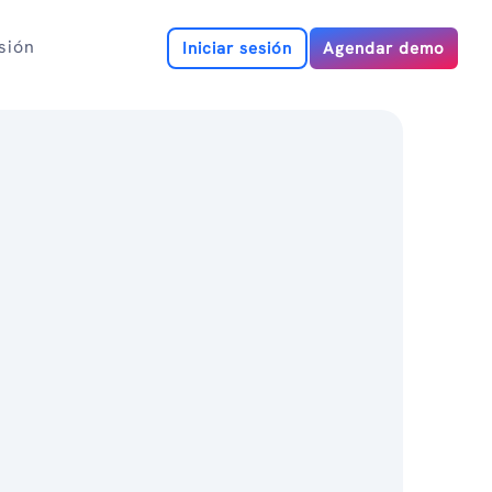
esión
Iniciar sesión
Agendar demo