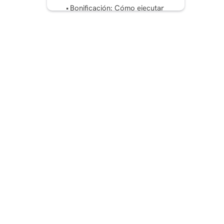
Bonificación: Cómo ejecutar
Instagram Reels Publicidad
como un profesional (llegue
a más clientes)
La superación de Reels
Obstáculos: desafíos
comunes y cómo
resolverlos
Ideas de contenido para
alta conversión Reels en
2025
Para terminar