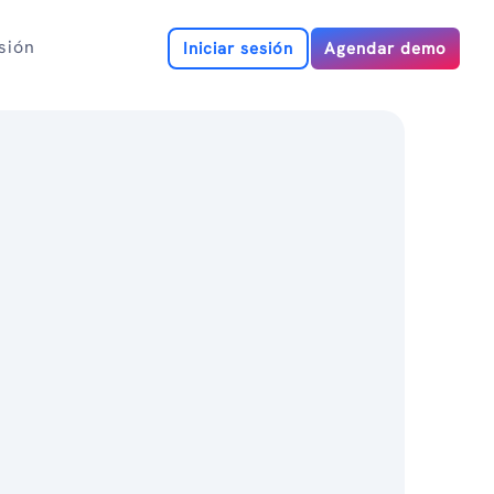
esión
Iniciar sesión
Agendar demo