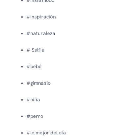
#instamood
#inspiración
#naturaleza
# Selfie
#bebé
#gimnasio
#niña
#perro
#lo mejor del día