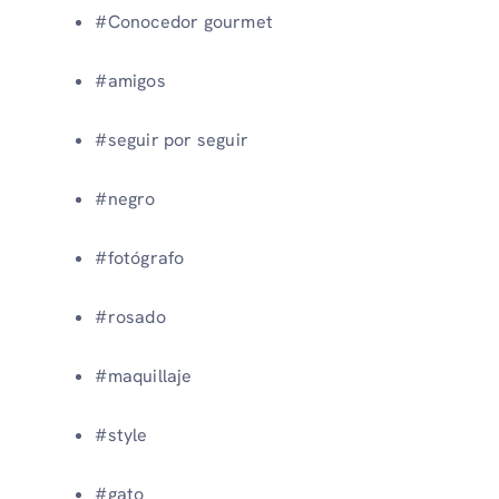
#Conocedor gourmet
#amigos
#seguir por seguir
#negro
#fotógrafo
#rosado
#maquillaje
#style
#gato