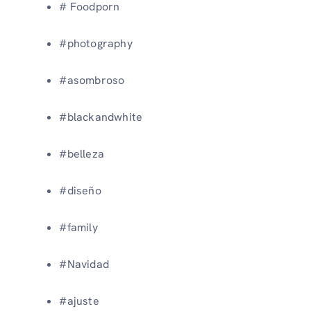
# Foodporn
#photography
#asombroso
#blackandwhite
#belleza
#diseño
#family
#Navidad
#ajuste