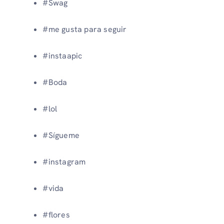
#Swag
#me gusta para seguir
#instaapic
#Boda
#lol
#Sígueme
#instagram
#vida
#flores