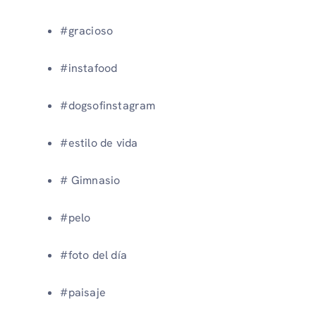
#gracioso
#instafood
#dogsofinstagram
#estilo de vida
# Gimnasio
#pelo
#foto del día
#paisaje