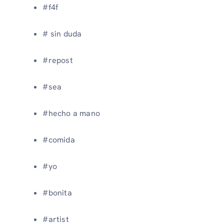
#f4f
# sin duda
#repost
#sea
#hecho a mano
#comida
#yo
#bonita
#artist