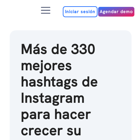
Ir
Menú
al
Iniciar sesión
Agendar demo
contenido
Más de 330
mejores
hashtags de
Instagram
para hacer
crecer su