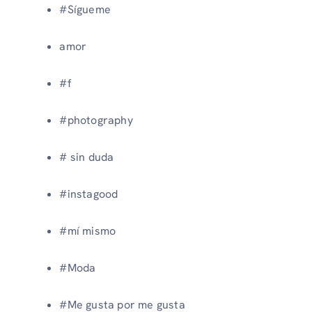
#Sígueme
amor
#f
#photography
# sin duda
#instagood
#mí mismo
#Moda
#Me gusta por me gusta