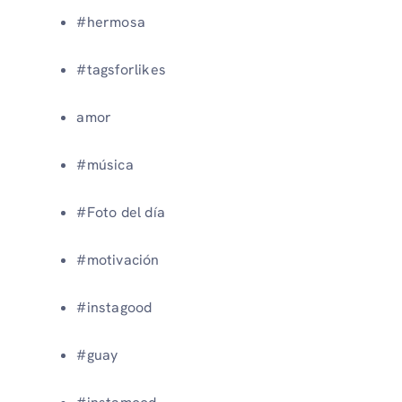
#hermosa
#tagsforlikes
amor
#música
#Foto del día
#motivación
#instagood
#guay