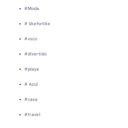
#Moda
# likeforlike
#vsco
#divertido
#playa
# Azul
#casa
#travel