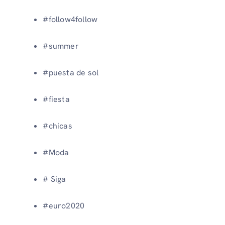
#follow4follow
#summer
#puesta de sol
#fiesta
#chicas
#Moda
# Siga
#euro2020