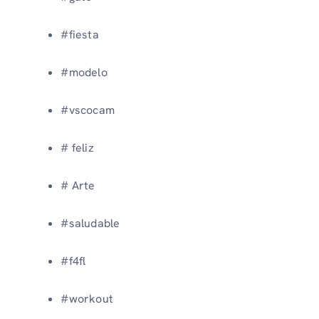
#fiesta
#modelo
#vscocam
# feliz
# Arte
#saludable
#f4fl
#workout