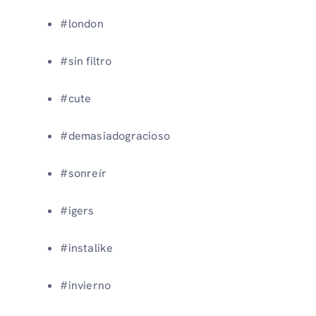
#london
#sin filtro
#cute
#demasiadogracioso
#sonreír
#igers
#instalike
#invierno