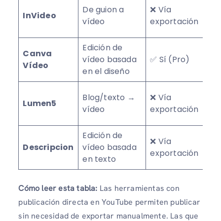
✅ 
De guion a
❌ Vía
InVideo
(m
vídeo
exportación
ag
Edición de
Canva
✅ 
vídeo basada
✅ Sí (Pro)
Vídeo
(l
en el diseño
✅ 
Blog/texto →
❌ Vía
Lumen5
(m
vídeo
exportación
ag
Edición de
❌ Vía
✅ 
Descripcion
vídeo basada
exportación
(l
en texto
Cómo leer esta tabla:
Las herramientas con
publicación directa en YouTube permiten publicar
sin necesidad de exportar manualmente. Las que