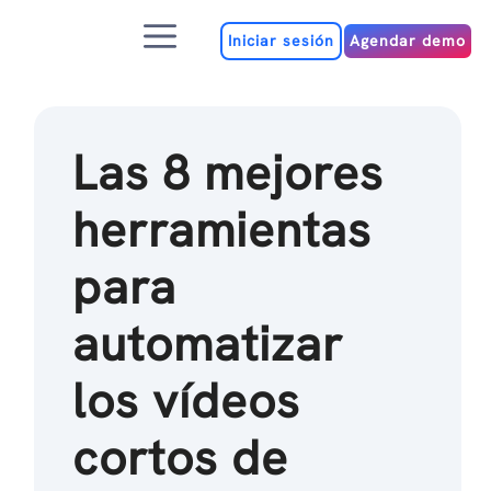
Ir
Menú
al
Iniciar sesión
Agendar demo
contenido
Las 8 mejores
herramientas
para
automatizar
los vídeos
cortos de