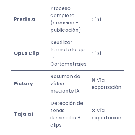
Proceso
completo
✅ 
Predis.ai
✅ sí
(creación +
(l
publicación)
Reutilizar
formato largo
✅ 
Opus Clip
✅ sí
→
(l
Cortometrajes
Resumen de
❌ 
❌ Vía
Pictory
vídeo
de
exportación
mediante IA
$2
Detección de
zonas
❌ Vía
Taja.ai
❌ 
iluminadas +
exportación
clips