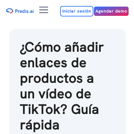
Ir
Menú
al
Iniciar sesión
Agendar demo
contenido
¿Cómo añadir
enlaces de
productos a
un vídeo de
TikTok? Guía
rápida