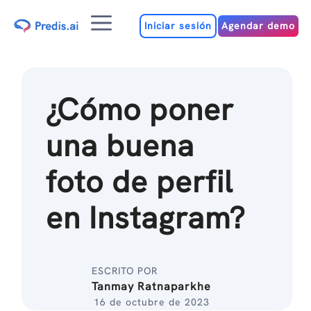
Ir
Menú
al
Iniciar sesión
Agendar demo
contenido
¿Cómo poner
una buena
foto de perfil
en Instagram?
ESCRITO POR
Tanmay Ratnaparkhe
16 de octubre de 2023