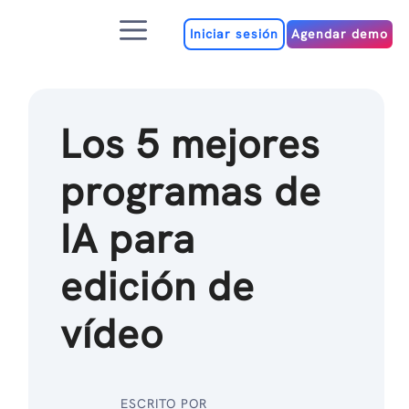
Ir
Menú
al
Iniciar sesión
Agendar demo
contenido
Los 5 mejores
programas de
IA para
edición de
vídeo
ESCRITO POR