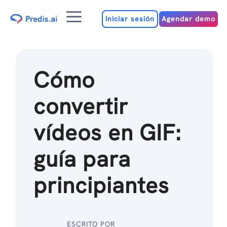
Ir
Menú
al
Iniciar sesión
Agendar demo
contenido
Cómo
convertir
vídeos en GIF:
guía para
principiantes
ESCRITO POR