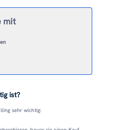
e mit
ten
ig ist
?
ling sehr wichtig:
herchieren, bevor sie einen Kauf