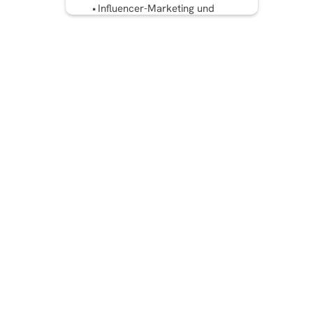
Influencer-Marketing und
Partnerschaften für Social
Selling
Instagram-Anzeigen für
Umsatzwachstum
Performance-Tracking:
Messen Sie Ihren Instagram-
Verkaufserfolg
Häufige Fehler, die Sie beim
Social Selling auf Instagram
vermeiden sollten
Fallstudien aus der Praxis:
Marken, die mit Social
Selling auf Instagram
erfolgreich sind
Fazit