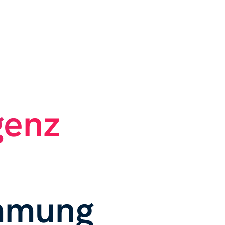
genz
immung