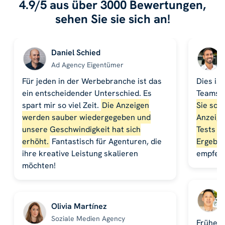
4.9/5 aus über 3000 Bewertungen,
sehen Sie sie sich an!
Daniel Schied
Ad Agency Eigentümer
Für jeden in der Werbebranche ist das
Dies ist
ein entscheidender Unterschied. Es
Teams 
spart mir so viel Zeit.
Die Anzeigen
Sie sch
werden sauber wiedergegeben und
Anzeige
unsere Geschwindigkeit hat sich
Tests d
erhöht.
Fantastisch für Agenturen, die
Ergebni
ihre kreative Leistung skalieren
empfehl
möchten!
Olivia Martínez
Soziale Medien Agency
Früher 