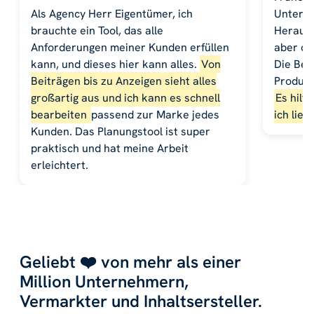
Als Agency Herr Eigentümer, ich
Untern
brauchte ein Tool, das alle
Herausf
Anforderungen meiner Kunden erfüllen
aber di
kann, und dieses hier kann alles.
Von
Die Bei
Beiträgen bis zu Anzeigen sieht alles
Produkt
großartig aus und ich kann es schnell
Es hilf
bearbeiten
passend zur Marke jedes
ich lieb
Kunden. Das Planungstool ist super
praktisch und hat meine Arbeit
erleichtert.
Geliebt ❤️ von mehr als einer
Million Unternehmern,
Vermarkter und Inhaltsersteller.