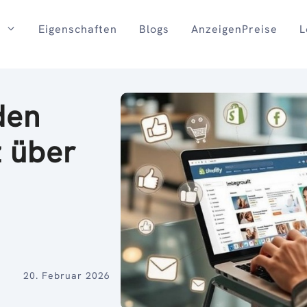
Eigenschaften
Blogs
AnzeigenPreise
L
den
 über
20. Februar 2026