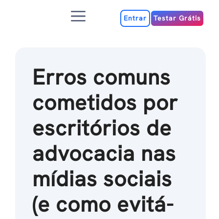
Ir
Menu
para
Entrar
Testar Grátis
o
conteúdo
Erros comuns
cometidos por
escritórios de
advocacia nas
mídias sociais
(e como evitá-