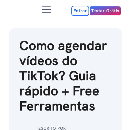
Ir
Menu
para
Entrar
Testar Grátis
o
conteúdo
Como agendar
vídeos do
TikTok? Guia
rápido + Free
Ferramentas
ESCRITO POR